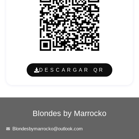
DESCARGAR QR
Blondes by Marrocko
Blondesbymarrocko@outlook.com